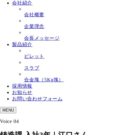
会社紹介
会社概要
企業理念
会長メッセージ
製品紹介
ビレット
スラブ
合金塊（5Kg塊）
採用情報
お知らせ
お問い合わせフォーム
MENU
Voice 04
鋳造課 入社3年｜江口さん