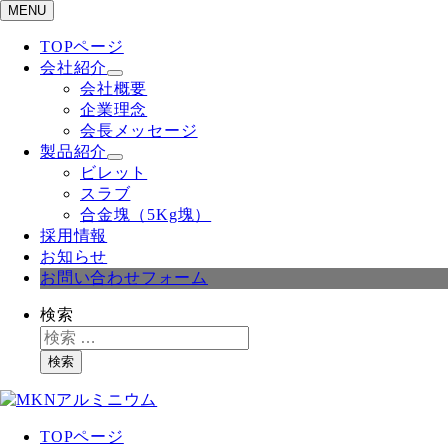
MENU
TOPページ
会社紹介
会社概要
企業理念
会長メッセージ
製品紹介
ビレット
スラブ
合金塊（5Kg塊）
採用情報
お知らせ
お問い合わせフォーム
検索
検索
TOPページ